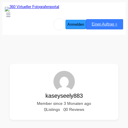
Einen Auftrag +
Anmelden
kaseyseely883
Member since 3 Monaten ago
0
Listings
0
0 Reviews