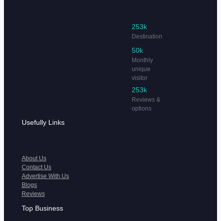
253k
Destination
50k
Monthly
unique
visitor
253k
Reviews &
options
Usefully Links
About Us
Contact Us
Advertise With Us
Blogs
Reviews
Top Business