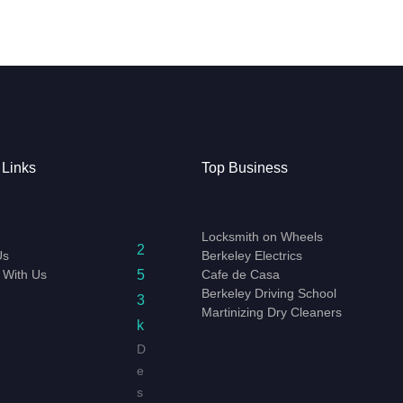
 Links
Top Business
Locksmith on Wheels
2
Us
Berkeley Electrics
5
 With Us
Cafe de Casa
Berkeley Driving School
3
Martinizing Dry Cleaners
k
D
e
s