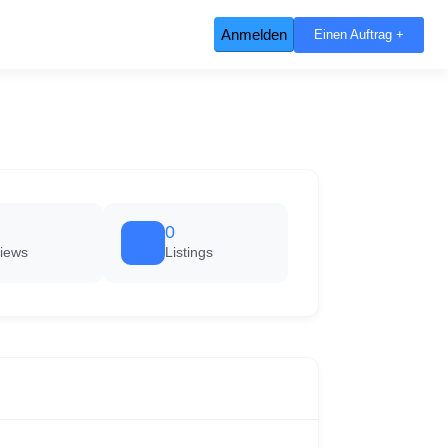
Anmelden
Einen Auftrag +
0
iews
Listings