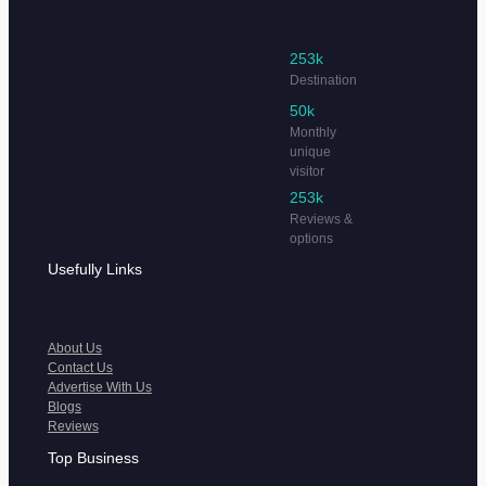
253k
Destination
50k
Monthly
unique
visitor
253k
Reviews &
options
Usefully Links
About Us
Contact Us
Advertise With Us
Blogs
Reviews
Top Business