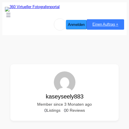
Einen Auftrag +
Anmelden
kaseyseely883
Member since 3 Monaten ago
0
Listings
0
0 Reviews