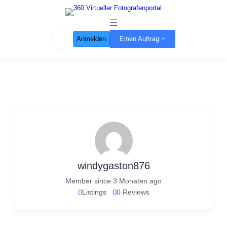
Anmelden
Einen Auftrag +
windygaston876
Member since 3 Monaten ago
0
Listings
0
0 Reviews