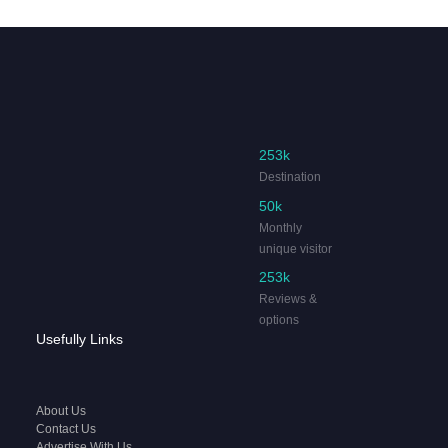
253k
Destination
50k
Monthly
unique visitor
253k
Reviews &
options
Usefully Links
About Us
Contact Us
Advertise With Us