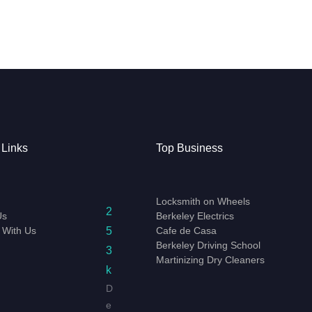
 Links
Top Business
Locksmith on Wheels
2
Us
Berkeley Electrics
5
 With Us
Cafe de Casa
Berkeley Driving School
3
Martinizing Dry Cleaners
k
D
e