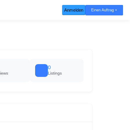
Anmelden
Einen Auftrag +
0
iews
Listings