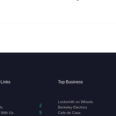
 Links
Top Business
Locksmith on Wheels
2
Us
Berkeley Electrics
5
 With Us
Cafe de Casa