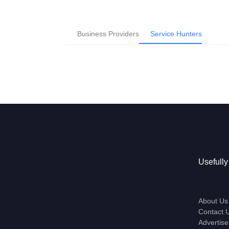
Business Providers
Service Hunters
Usefully
About Us
Contact 
Advertise